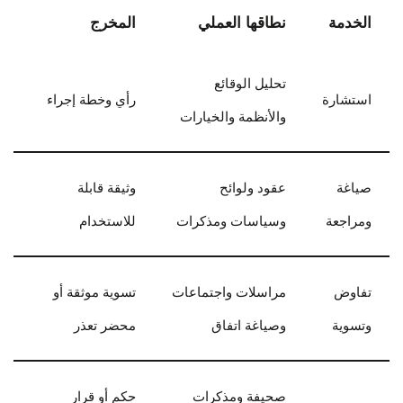
الخدمة
نطاقها العملي
المخرج
تحليل الوقائع
استشارة
رأي وخطة إجراء
والأنظمة والخيارات
صياغة
عقود ولوائح
وثيقة قابلة
ومراجعة
وسياسات ومذكرات
للاستخدام
تفاوض
مراسلات واجتماعات
تسوية موثقة أو
وتسوية
وصياغة اتفاق
محضر تعذر
صحيفة ومذكرات
حكم أو قرار