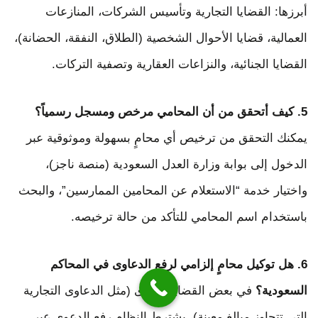
أبرزها: القضايا التجارية وتأسيس الشركات، المنازعات
العمالية، قضايا الأحوال الشخصية (الطلاق، النفقة، الحضانة)،
القضايا الجنائية، والنزاعات العقارية وتصفية التركات.
5. كيف أتحقق من أن المحامي مرخص ومسجل رسمياً؟
يمكنك التحقق من ترخيص أي محامٍ بسهولة وموثوقية عبر
الدخول إلى بوابة وزارة العدل السعودية (منصة ناجز)،
واختيار خدمة “الاستعلام عن المحامين الممارسين”، والبحث
باستخدام اسم المحامي للتأكد من حالة ترخيصه.
6. هل توكيل محامٍ إلزامي لرفع الدعاوى في المحاكم
السعودية؟
في بعض القضايا الكبرى (مثل الدعاوى التجارية
التي تتجاوز مبالغ معينة)، يشترط النظام رفع الدعوى عبر