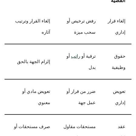
القضية
إلغاء قرار
رفض ترخيص أو
إلغاء القرار وترتيب
إداري
سحب ميزة
آثاره
حقوق
ترقية أو
راتب
أو
إلزام الجهة بالحق
وظيفية
بدل
تعويض
ضرر من قرار أو
تعويض مادي أو
إداري
عمل جهة
معنوي
عقد
مستحقات مقاول
صرف مستحقات أو