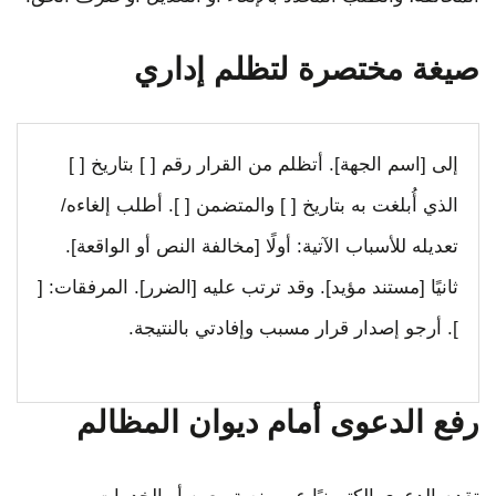
صيغة مختصرة لتظلم إداري
إلى [اسم الجهة]. أتظلم من القرار رقم [ ] بتاريخ [ ]
الذي أُبلغت به بتاريخ [ ] والمتضمن [ ]. أطلب إلغاءه/
تعديله للأسباب الآتية: أولًا [مخالفة النص أو الواقعة].
ثانيًا [مستند مؤيد]. وقد ترتب عليه [الضرر]. المرفقات: [
]. أرجو إصدار قرار مسبب وإفادتي بالنتيجة.
رفع الدعوى أمام ديوان المظالم