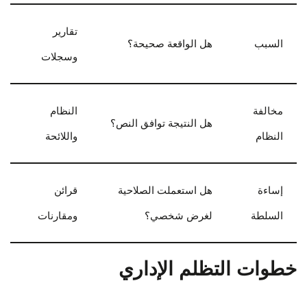
تقارير
السبب
هل الواقعة صحيحة؟
وسجلات
مخالفة
النظام
هل النتيجة توافق النص؟
النظام
واللائحة
إساءة
هل استعملت الصلاحية
قرائن
السلطة
لغرض شخصي؟
ومقارنات
خطوات التظلم الإداري