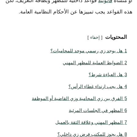
أو منشأة
قانونية
قواعد داخلية للمظهر وبطاقة التعريف، لكن
هذه القواعد يجب تمييزها عن الأحكام النظامية العامة.
المحتويات
إخفاء
1
هل يوجد زي رسمي موحد للمحاميات؟
2
الضوابط العملية للمظهر المهني
3
هل العباءة شرط؟
4
هل يجب ارتداء غطاء الرأس؟
5
الفرق بين زي المحامية وزي القاضية أو الموظفة
6
المظهر في الجلسات المرئية
7
المظهر المهني وعلاقة الثقة بالعميل
8
هل يجوز للمكتب فرض زي داخلي؟