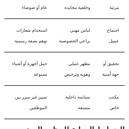
مرئية
وخلفية محايدة
عام أو ضوضاء
اجتماع
لباس مهني
استخدام شعارات
عميل
يراعي الخصوصية
توهم بصفة رسمية
تحقيق أو
مظهر عملي
حمل أجهزة أو أشياء
جهة أمنية
وهوية وترخيص
ممنوعة
مكتب
سياسة داخلية
تمييز غير مبرر بين
خاص
متسقة
الموظفين