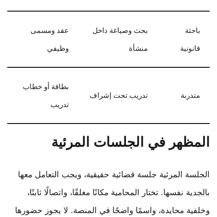
باحثة
بحث وصياغة داخل
عقد ومسمى
قانونية
منشأة
وظيفي
بطاقة أو خطاب
متدربة
تدريب تحت إشراف
تدريب
المظهر في الجلسات المرئية
الجلسة المرئية جلسة قضائية حقيقية، ويجب التعامل معها
بالجدية نفسها. تختار المحامية مكانًا مغلقًا، واتصالًا ثابتًا،
وخلفية محايدة، واسمًا واضحًا في المنصة. لا يجوز حضورها