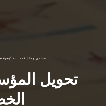
محامي جدة
|
خدمات حكومية سع
تحويل المؤس
الخط