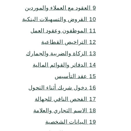
9
العقود مع العملاء والموردين
10
القروض والتسهيلات البنكية
11
الموظفون وعقود العمل
12
التراخيص القطاعية
13
الزكاة والضريبة والجمارك
14
الدفاتر والقوائم المالية
15
عقد التأسيس
16
دخول شريك أثناء التحول
17
الفحص النافي للجهالة
18
الاسم التجاري والعلامة
19
البيانات الشخصية