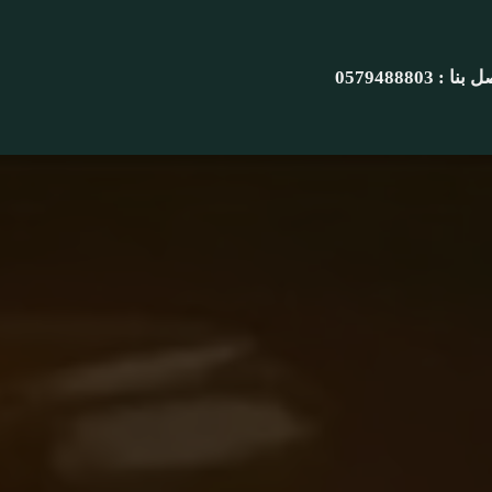
نا : 0579488803