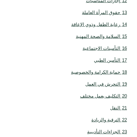
12
إجازات المناسبات
13
حقوق المرأة العاملة
14
رعاية الطفل وذوي الإعاقة
15
السلامة والصحة المهنية
16
التأمينات الاجتماعية
17
التأمين الطبي
18
حماية الكرامة والخصوصية
19
التحرش في العمل
20
التكليف بعمل مختلف
21
النقل
22
الترقية والزيادة
23
الجزاءات التأديبية