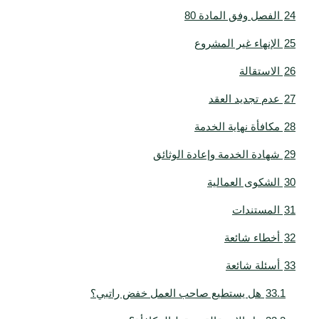
24
الفصل وفق المادة 80
25
الإنهاء غير المشروع
26
الاستقالة
27
عدم تجديد العقد
28
مكافأة نهاية الخدمة
29
شهادة الخدمة وإعادة الوثائق
30
الشكوى العمالية
31
المستندات
32
أخطاء شائعة
33
أسئلة شائعة
33.1
هل يستطيع صاحب العمل خفض راتبي؟