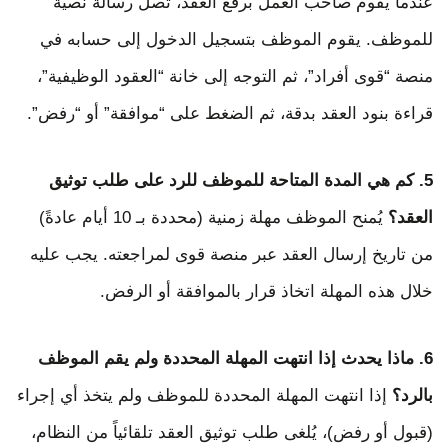
عندما يقوم صاحب العمل برفع العقد، تصل رسالة نصية
للموظف. يقوم الموظف بتسجيل الدخول إلى حسابه في
منصة “قوى أفراد”، ثم التوجه إلى خانة “العقود الوظيفية”،
قراءة بنود العقد بدقة، ثم الضغط على “موافقة” أو “رفض”.
5. كم هي المدة المتاحة للموظف للرد على طلب توثيق
العقد؟
يُمنح الموظف مهلة زمنية (محددة بـ 10 أيام عادةً)
من تاريخ إرسال العقد عبر منصة قوى لمراجعته. يجب عليه
خلال هذه المهلة اتخاذ قرار بالموافقة أو الرفض.
6. ماذا يحدث إذا انتهت المهلة المحددة ولم يقم الموظف
بالرد؟
إذا انتهت المهلة المحددة للموظف ولم يتخذ أي إجراء
(قبول أو رفض)، يُلغى طلب توثيق العقد تلقائياً من النظام،