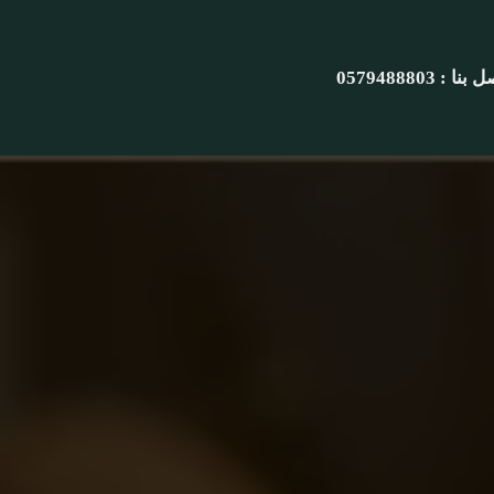
نا : 0579488803