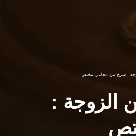
زوجة : شرح من محامي مختص
 الزوجة :
تص